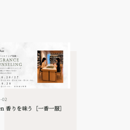
-02
even 香りを味う［一香一服］