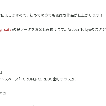
お伝えしますので、初めての方でも素敵な作品が仕上がります！
g_cafe
)の桜ソーダをお楽しみ頂けます。Artbar Tokyoの
い。
桜』
ペース｢FORUM｣(COREDO室町テラス2F)
ク付き