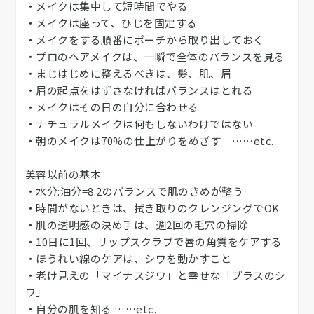
・メイクは集中して短時間でやる
・メイクは座って、ひじを固定する
・メイクをする順番にポーチから取り出しておく
・プロのヘアメイクは、一瞬で全体のバランスを見る
・まじはじめに整えるべきは、髪、肌、眉
・眉の起点をはずさなければバランスはとれる
・メイクはその日の自分に合わせる
・ナチュラルメイクは何もしないわけではない
・朝のメイクは70%の仕上がりをめざす ……etc.
美容以前の基本
・水分:油分=8:2のバランスで肌のきめが整う
・時間がないときは、拭き取りのクレンジングでOK
・肌の透明感の決め手は、週2回の毛穴の掃除
・10日に1回、リップスクラブで唇の角質をケアする
・ほうれい線のケアは、シワを動かすこと
・老け見えの「マイナスジワ」と幸せな「プラスのシ
ワ」
・自分の肌を知る ……etc.