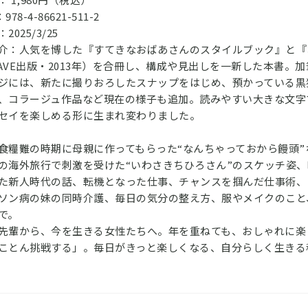
：978-4-86621-511-2
2025/3/25
介：人気を博した『すてきなおばあさんのスタイルブック』と『
AVE出版・2013年）を合冊し、構成や見出しを一新した本書。
ジには、新たに撮りおろしたスナップをはじめ、預かっている黒
、コラージュ作品など現在の様子も追加。読みやすい大きな文字
セイを楽しめる形に生まれ変わりました。
食糧難の時期に母親に作ってもらった“なんちゃっておから饅頭”
の海外旅行で刺激を受けた“いわさきちひろさん”のスケッチ姿
た新人時代の話、転機となった仕事、チャンスを掴んだ仕事術、
ソン病の妹の同時介護、毎日の気分の整え方、服やメイクのこと
で。
先輩から、今を生きる女性たちへ。年を重ねても、おしゃれに楽
ことん挑戦する」。毎日がきっと楽しくなる、自分らしく生きる