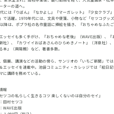
ーターの道へ。
0年代には『りぼん』『なかよし』『マーガレット』『少女クラブ
」で活躍。1970年代には、文具や便箋、小物など「セツコグッ
0年以降は、ポプラ社の名作童話に挿絵を描き、『おちゃめなふた
エッセイも多く手がけ、『おちゃめな老後』（WAVE出版）、『
新社）、『カワイイおばあさんのひらめきノート』（洋泉社）、
る本』（興陽館）など、著書多数。
、個展、講演などの活動の傍ら、サンリオの「いちご新聞」では、
＆エッセイを連載中。池袋コミュニティ・カレッジでは「絵日記
マに講師を務めている。
情報
セツコの私らしく生きるコツ 楽しくないのは自分のセイ』
：田村セツコ
：WAVE出版
 1,980円（税込）