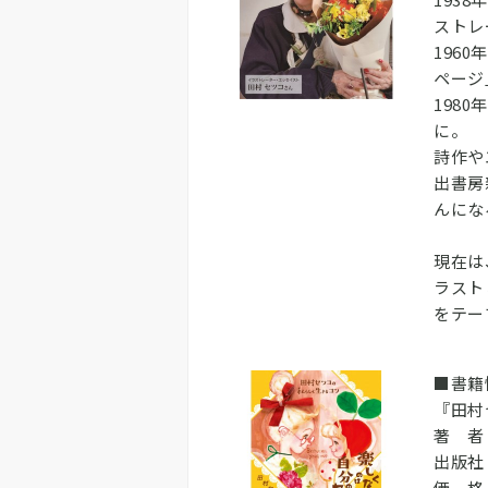
ストレ
196
ページ
198
に。
詩作や
出書房
んにな
現在は
ラスト
をテー
■書籍
『田村
著 者
出版社
価 格：