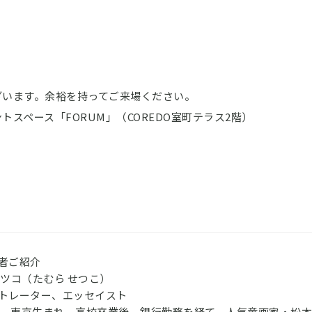
ございます。余裕を持ってご来場ください。
スペース「FORUM」（COREDO室町テラス2階）
者ご紹介
セツコ（たむら せつこ）
トレーター、エッセイスト
8年、東京生まれ。高校卒業後、銀行勤務を経て、人気童画家・松