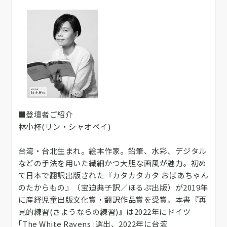
■登壇者ご紹介
林小杯(リン・シャオペイ)
台湾・台北生まれ。絵本作家。鉛筆、水彩、デジタル
などの手法を用いた繊細かつ大胆な画風が魅力。初め
て日本で翻訳出版された『カタカタカタ おばあちゃん
のたからもの』（宝迫典子訳／ほるぷ出版）が2019年
に産経児童出版文化賞・翻訳作品賞を受賞。本書『再
見的練習(さようならの練習)』は2022年にドイツ
｢The White Ravens｣選出、2022年に台湾