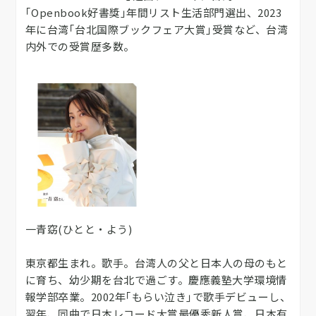
｢Openbook好書獎｣年間リスト生活部門選出、2023
年に台湾｢台北国際ブックフェア大賞｣受賞など、台湾
内外での受賞歴多数。
一青窈(ひとと・よう)
東京都生まれ。歌手。台湾人の父と日本人の母のもと
に育ち、幼少期を台北で過ごす。慶應義塾大学環境情
報学部卒業。2002年｢もらい泣き｣で歌手デビューし、
翌年、同曲で日本レコード大賞最優秀新人賞、日本有