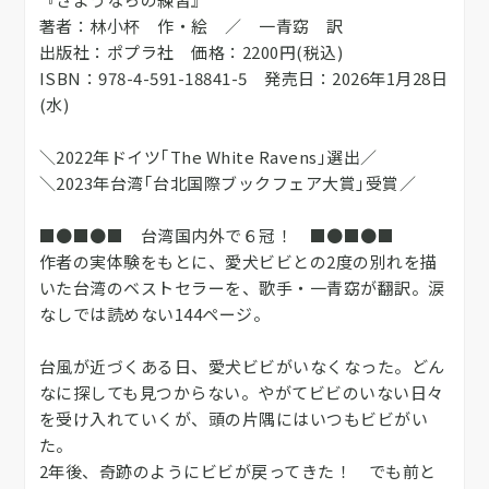
著者：林小杯 作・絵 ／ 一青窈 訳
出版社：ポプラ社 価格：2200円(税込)
ISBN：978-4-591-18841-5 発売日：2026年1月28日
(水)
＼2022年ドイツ｢The White Ravens｣選出／
＼2023年台湾｢台北国際ブックフェア大賞｣受賞／
■●■●■ 台湾国内外で６冠！ ■●■●■
作者の実体験をもとに、愛犬ビビとの2度の別れを描
いた台湾のベストセラーを、歌手・一青窈が翻訳。涙
なしでは読めない144ページ。
台風が近づくある日、愛犬ビビがいなくなった。どん
なに探しても見つからない。やがてビビのいない日々
を受け入れていくが、頭の片隅にはいつもビビがい
た。
2年後、奇跡のようにビビが戻ってきた！ でも前と