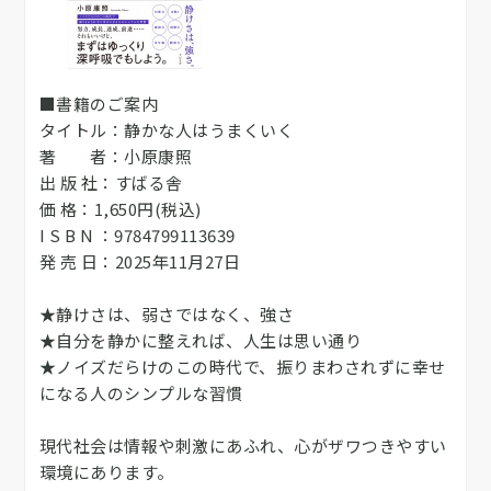
■書籍のご案内
タイトル：静かな人はうまくいく
著 者：小原康照
出 版 社：すばる舎
価 格：1,650円(税込)
I S B N ：9784799113639
発 売 日：2025年11月27日
★静けさは、弱さではなく、強さ
★自分を静かに整えれば、人生は思い通り
★ノイズだらけのこの時代で、振りまわされずに幸せ
になる人のシンプルな習慣
現代社会は情報や刺激にあふれ、心がザワつきやすい
環境にあります。