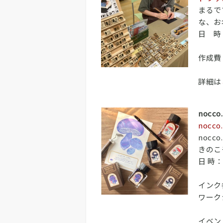
まるで
な、お
日 時：4
5/24
作成費：
詳細は
nocc
nocco.
noc
きのこ
日 時：5
5/17
インク各
ワーク
イベン