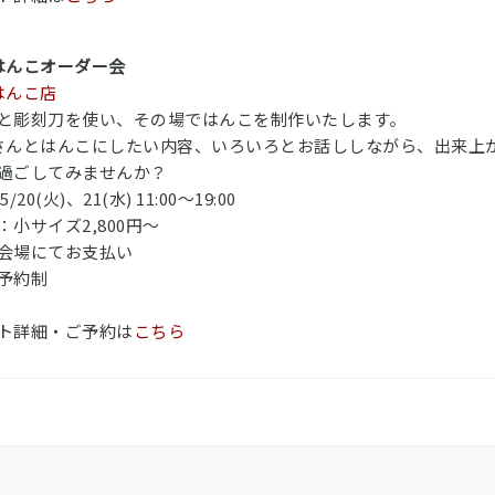
ioはんこオーダー会
oはんこ店
と彫刻刀を使い、その場ではんこを制作いたします。
ioさんとはんこにしたい内容、いろいろとお話ししながら、出来上
過ごしてみませんか？
/20(火)、21(水) 11:00～19:00
：小サイズ2,800円～
会場にてお支払い
予約制
ト詳細・ご予約は
こちら