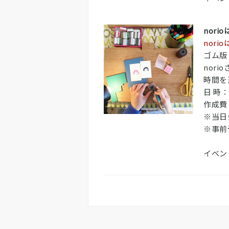
nor
nori
ゴム版
nor
時間を
日 時：5
作成費
※当日
※事前
イベン