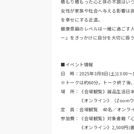
積もり積もった心と体の不調はい
女性が家族や社会へ与える影響は
を幸せにする近道。
健康意識のレベルは一緒に過ごす
ー』をきっかけに自分を大切に扱
■イベント情報
日 時：2025年3月8日(土)13:0
※トークは約60分。トーク終了後
場 所：《会場観覧》誠品生活日本
《オンライン》（Zoomウ
定 員：会場観覧 40名／オンラ
参加費：《会場観覧》対象書籍「心と
《オンライン》2,500円(書