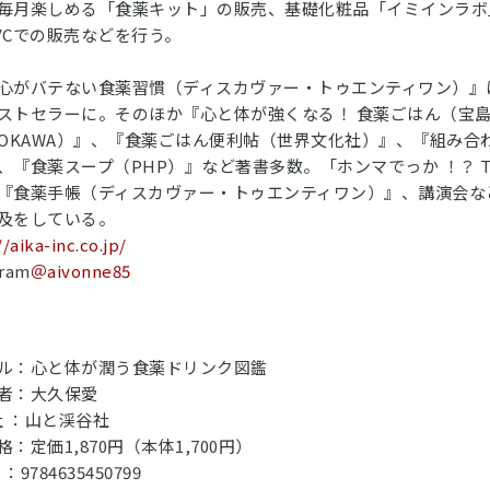
毎月楽しめる「食薬キット」の販売、基礎化粧品「イミインラボ
VCでの販売などを行う。
心がバテない食薬習慣（ディスカヴァー・トゥエンティワン）』
ストセラーに。そのほか『心と体が強くなる！ 食薬ごはん（宝
DOKAWA）』、『食薬ごはん便利帖（世界文化社）』、『組み合わ
、『食薬スープ（PHP）』など著書多数。「ホンマでっか ！？ 
『食薬手帳（ディスカヴァー・トゥエンティワン）』、講演会な
及をしている。
//aika-inc.co.jp/
gram
＠aivonne85
ル：心と体が潤う食薬ドリンク図鑑
者：大久保愛
社 ：山と渓谷社
：定価1,870円（本体1,700円）
N ：9784635450799