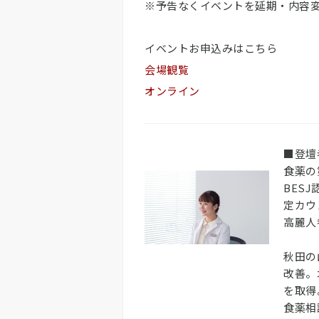
※予告なくイベントを延期・内容
イベントお申込みはこちら
会場観覧
オンライン
■登壇
食薬の
BES
定カウ
高麗人
秋田の
改善。
を取得
食薬相