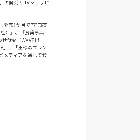
」の開発とTVショッピ
は発売1か月で7万部突
島社）』、『食薬事典
せ食薬（WAVE出
TV」、「王様のブラン
どメディアを通じて食