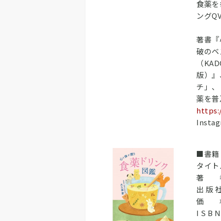
食薬を
ングQ
著書『
破のベ
（KA
版）』
チ」、
薬を普
https:
Insta
■書籍
タイト
著 
出 版 
価 格
I S B 