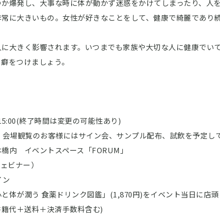
つか爆発し、大事な時に体が動かず迷惑をかけてしまったり、人
非常に大きいもの。女性が好きなことをして、健康で綺麗であり
人に大きく影響されます。いつまでも家族や大切な人に健康でい
う癖をつけましょう。
0～15:00(終了時間は変更の可能性あり)
、会場観覧のお客様にはサイン会、サンプル配布、試飲を予定し
橋内 イベントスペース「FORUM」
ェビナー）
イン
体が潤う 食薬ドリンク図鑑」(1,870円)をイベント当日に店
籍代＋送料＋決済手数料含む)