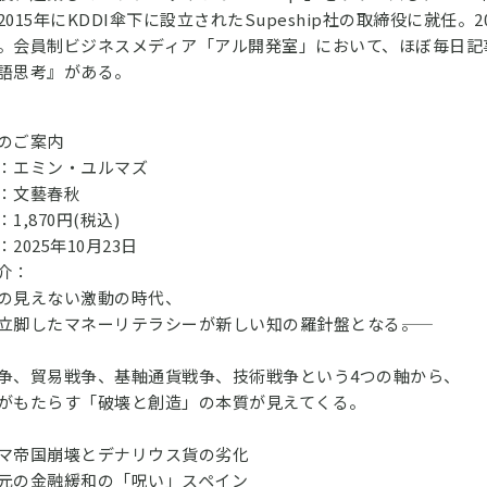
2015年にKDDI傘下に設立されたSupeship社の取締役に就任。
。会員制ビジネスメディア「アル開発室」において、ほぼ毎日記
語思考』がある。
のご案内
：エミン・ユルマズ
：文藝春秋
1,870円(税込)
2025年10月23日
介：
の見えない激動の時代、
立脚したマネーリテラシーが新しい知の羅針盤となる――。
争、貿易戦争、基軸通貨戦争、技術戦争という4つの軸から、
がもたらす「破壊と創造」の本質が見えてくる。
マ帝国崩壊とデナリウス貨の劣化
元の金融緩和の「呪い」スペイン