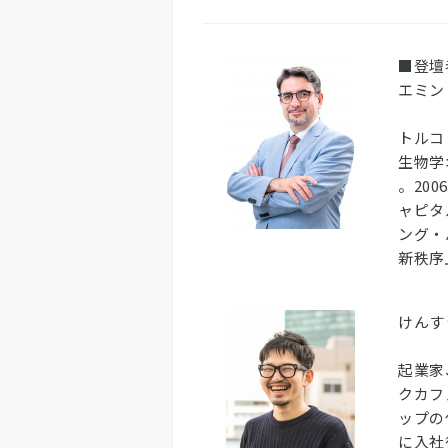
■登壇
エミン
トルコ
生物学
。20
ャピタ
ング・
新秩序
けんす
起業家
クカフ
ップの
に入社