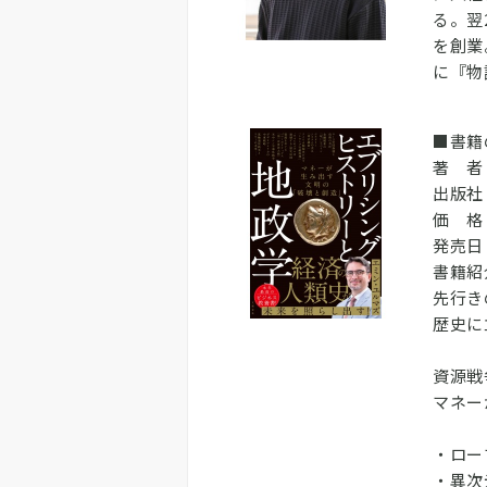
る。翌
を創業
に『物
■書籍
著 者
出版社
価 格：
発売日：
書籍紹
先行き
歴史に
資源戦
マネー
・ロー
・異次