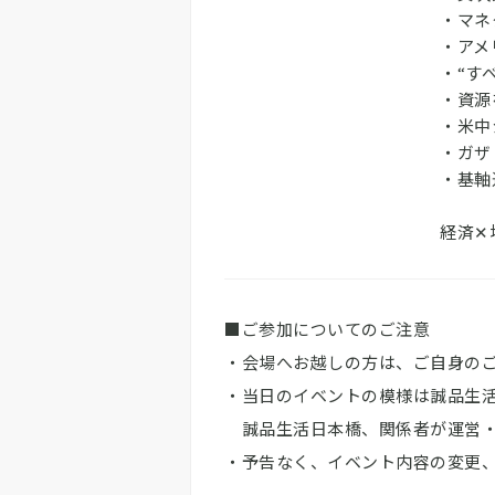
・マネ
・アメ
・“す
・資源
・米中
・ガザ
・基軸
経済✕
■ご参加についてのご注意
・会場へお越しの方は、ご自身の
・当日のイベントの模様は誠品生
誠品生活日本橋、関係者が運営・
・予告なく、イベント内容の変更