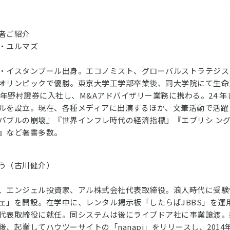
者ご紹介
・ユルマズ
・イスタンブール出身。エコノミスト、グローバルストラテジス
オリンピックで優勝。東京大学工学部卒業後、同大学院にて生命
06年野村證券に入社し、M&Aアドバイザリー業務に携わる。24 年
ルを設立。現在、各種メディアに出演するほか、文筆活動で活躍
バブルの崩壊』『世界インフレ時代の経済指標』『エブリシ ン
』など著書多数。
う（古川健介）
、エンジェル投資家、アル株式会社代表取締役。浪人時代に受験
ェ」を開設。在学中に、レンタル掲示板「したらばJBBS」を運
代表取締役に就任。同システムは後にライブドア社に事業譲渡。
後、起業してハウツーサイトの「nanapi」をリリースし、2014年