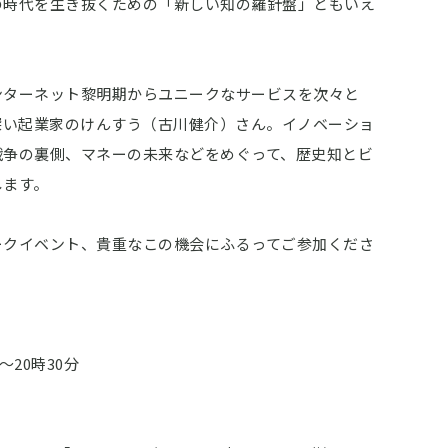
の時代を生き抜くための「新しい知の羅針盤」ともいえ
ンターネット黎明期からユニークなサービスを次々と
深い起業家のけんすう（古川健介）さん。イノベーショ
戦争の裏側、マネーの未来などをめぐって、歴史知とビ
します。
ークイベント、貴重なこの機会にふるってご参加くださ
～20時30分