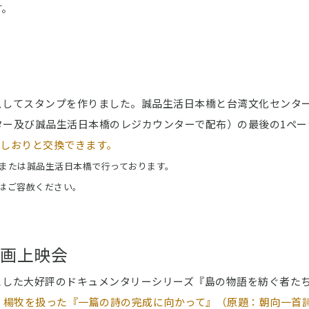
す。
スしてスタンプを作りました。誠品生活日本橋と台湾文化センタ
ター及び誠品生活日本橋のレジカウンターで配布）の最後の1ペー
製しおりと交換できます。
または誠品生活日本橋で行っております。
はご容赦ください。
画上映会
とした大好評のドキュメンタリーシリーズ『島の物語を紡ぐ者た
、
楊牧を扱った『一篇の詩の完成に向かって』（原題：朝向一首