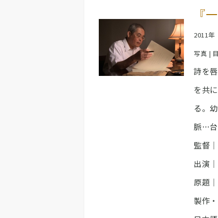
『一
2011
写真 | 
詩を唇
を共に
る。幼
脈…台
監督｜
出演｜
原題｜
製作・出