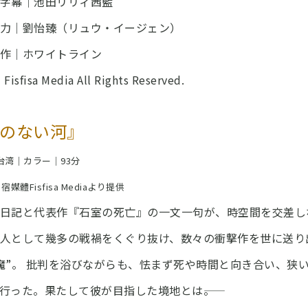
字幕｜池田リリィ茜藍
力｜劉怡臻（リュウ・イージェン）
作｜ホワイトライン
Fisfisa Media All Rights Reserved.
のない河』
｜台湾｜カラー｜93分
目宿媒體Fisfisa Mediaより提供
日記と代表作『石室の死亡』の一文一句が、時空間を交差し
人として幾多の戦禍をくぐり抜け、数々の衝撃作を世に送り
魔”。 批判を浴びながらも、怯まず死や時間と向き合い、狭
行った。果たして彼が目指した境地とは――。