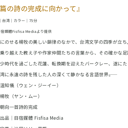
篇の詩の完成に向かって』
年｜台湾｜カラー｜75分
目宿媒體Fisfisa Mediaより提供
にのせる楊牧の美しい韻律のなかで、台湾文学の四季が立ち
乗り越えた教え子や作家仲間たちの言葉から、その確かな足
少時代を過ごした花蓮、転換期を迎えたバークレー、遂にた
湾に永遠の詩を残した人の深くて静かなる言語世界――。
溫知儀（ウェン・ジーイー）
楊牧（ヤン・ムー）
朝向一首詩的完成
品｜目宿媒體 Fisfisa Media