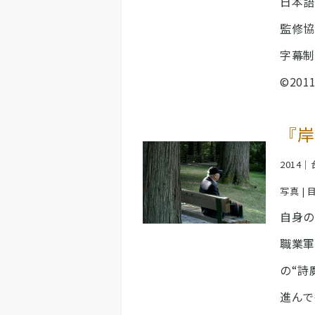
日本語
監修協
字幕制
©2011 
『岸
2014
写真 | 
自身の
職業軍
の“詩
進んで