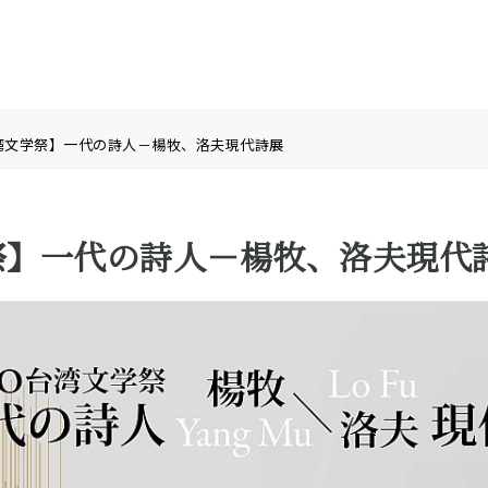
台湾文学祭】一代の詩人－楊牧、洛夫現代詩展
学祭】一代の詩人－楊牧、洛夫現代