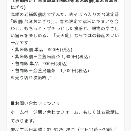
【春節限定】台湾高雄老舗の味 紫米飯糰(紫米台湾お
にぎり)
高雄の老舗飯糰店で学んだ、肉そぼろ入りの台湾定番
｢飯糰(台湾おにぎり)｣。春節限定で紫米にキヌアを合
わせ、もちっと・プチっとした食感と、穀物のやさし
い旨みを楽しめる、『天天飽』ならではの縁起のいい
一品です！
・紫米飯糰 単品 800円(税込)
・紫米飯糰＋金萱烏龍茶 1,400円(税込)
・魯肉飯 単品 900円(税込)
・魯肉飯＋金萱烏龍茶 1,500円(税込)
※売り切れ次第終了
■お問い合わせについて
ホームページ問い合わせフォーム、もしくはお電話に
て承ります。
誠品生活日本橋：03-6225-2871（平日11時～20時／