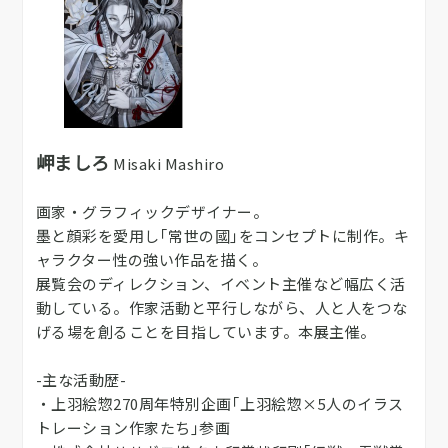
岬ましろ
Misaki Mashiro
画家・グラフィックデザイナー。
墨と顔彩を愛用し｢常世の國｣をコンセプトに制作。キ
ャラクター性の強い作品を描く。
展覧会のディレクション、イベント主催など幅広く活
動している。作家活動と平行しながら、人と人をつな
げる場を創ることを目指しています。​本展主催。
-主な活動歴-
・上羽絵惣270周年特別企画｢上羽絵惣×5人のイラス
トレーション作家たち｣参画