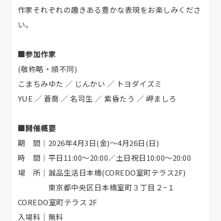
作家それぞれの趣きある豊かな表現をお楽しみくださ
い。
​■参加作家
(敬称略・順不同)
こまちみゆた ／ じんかい ／ トヨダイズミ
YUE ／ 蒼喬 ／ 名司生 ／ 紫昏たう ／ 岬ましろ
■開催概要
期 間｜2026年4月3日(金)～4月26日(日)
時 間｜平日11:00～20:00／土日祝日10:00～20:00
場 所｜誠品生活日本橋(COREDO室町テラス2F)
東京都中央区日本橋室町３丁目２−１
COREDO室町テラス 2F
入場料｜無料