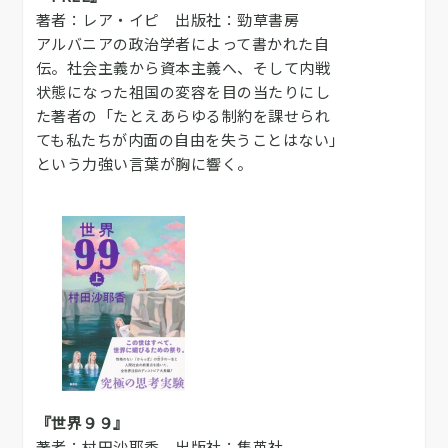
著者：レア・イピ 出版社：勁草書房
アルバニアの政治学者によって書かれた自
伝。社会主義から資本主義へ、そして内戦
状態になった祖国の変容を目の当たりにし
た著者の「たとえあらゆる制約を課せられ
ても私たちが内面の自由を失うことはない」
という力強い言葉が胸に響く。
『世界９９』
著者：村田沙耶香 出版社：集英社