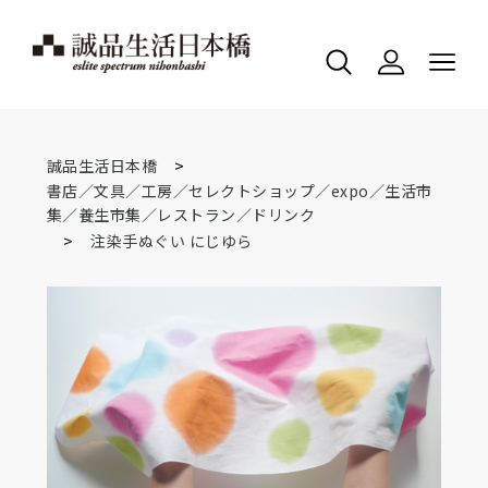
>
誠品生活日本橋
書店／文具／工房／セレクトショップ／expo／生活市
集／養生市集／レストラン／ドリンク
>
注染手ぬぐい にじゆら