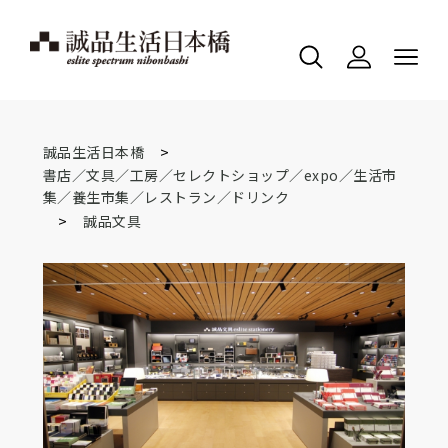
>
誠品生活日本橋
書店／文具／工房／セレクトショップ／expo／生活市
集／養生市集／レストラン／ドリンク
>
誠品文具