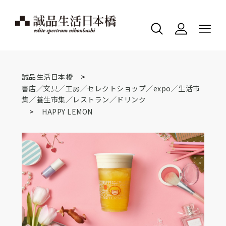
>
誠品生活日本橋
書店／文具／工房／セレクトショップ／expo／生活市
集／養生市集／レストラン／ドリンク
>
HAPPY LEMON