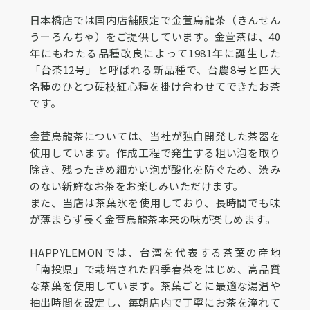
日本橋店では国内店舗限定で金萱烏龍茶（きんせん
うーろんちゃ）をご提供しています。金萱茶は、40
年にもわたる品種改良によって1981年に誕生した
「台茶12号」と呼ばれる新品種で、台農8号と四大
名種のひとつ硬枝紅心種を掛け合わせてできたお茶
です。
金萱烏龍茶については、当社が独自開発した茶器を
使用しています。作成工程で発生する粗い泡を取り
除き、残ったきめ細かい泡が酸化を防ぐため、渋み
のない新鮮なお茶をお楽しみいただけます。
また、当店は茶葉氷を使用しており、長時間でも味
が薄まらず長く金萱烏龍茶本来の味が楽しめます。
HAPPYLEMONでは、台湾を代表する茶葉の産地
「南投県」で栽培された四季春茶をはじめ、高品質
な茶葉を使用しています。茶葉ごとに最適な湯温や
抽出時間を設定し、毎朝店内で丁寧にお茶を淹れて